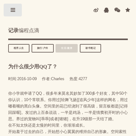
Toggle
记录
编程点滴
程序人生
旅行/户外
生活/健身
读书笔记
为什么很少用QQ了？
时间:2016-10-09
作者:Charles
热度:4277
你小学就申请了QQ，很多年来莫名其妙加了300多个好友，其中50个
你认识，10个常联系。你用过[轻舞飞扬][追风少年]这样的网名，用过
嘟着嘴的黑白头像。空间里的花已经浇到了很高级，留言板都是[记得
回踩喔]。发过的上百条说说，一半是鸡汤，一半是情窦初开时的小心
思。养过的宠物叫[乖乖]或者[猪猪]，在升19级那一天结了婚。
在不知太快还是太慢的时间里，你渐渐成长。
开始羞于过去的自己，开始想小心翼翼的维持自己的形象。空间索性