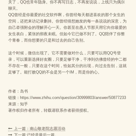
关了，QQ也常年隐身。你不再写日志，不再发说说，上线只为偶尔
聊天。
QQ曾经是你最爱的社交软件啊，你曾经每天都进喜欢的那个女生的
空间，还把来访记录删掉。你曾经猜想她发的每一条说说的深意，为
自己牵强附会的理解开心一天。你甚至在愚人节那天用它向你最爱的
女生表白，紧张的彻夜未眠。但如今它已做不到了。QQ陪伴了你整
个青春，而你想要的只是和过去的自己告别。
这个时候，微信出现了。它不需要做对什么，只要可以用QQ号登
录，可以重新选择好友圈，只要足够干净，干净到仿佛曾经的中二都
不存在一般，只要在这个时间，恰如其分的出现，向过去告别，这就
足够了。能打败QQ的不会是另一个IM，而是你的心。
作者：岛书
链接：https://www.zhihu.com/question/30999803/answer/50877233
来源：知乎
著作权归作者所有，转载请联系作者获得授权。
上一篇：南山敬老院志愿活动
下一篇:已经是最后一篇。